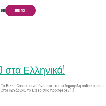
LOG
CONTACTO
no στα Ελληνικά!
Το Bizzo Greece είναι ένα από τα πιο δημοφιλή online casino
είστε αρχάριος, το Bizzo σας προσφέρει […]